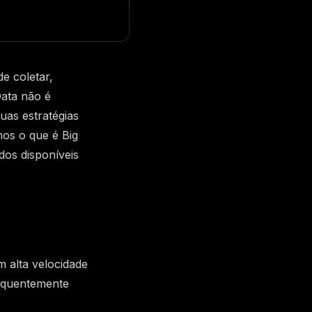
e coletar,
Data não é
as estratégias
mos o que é Big
dos disponíveis
 alta velocidade
requentemente