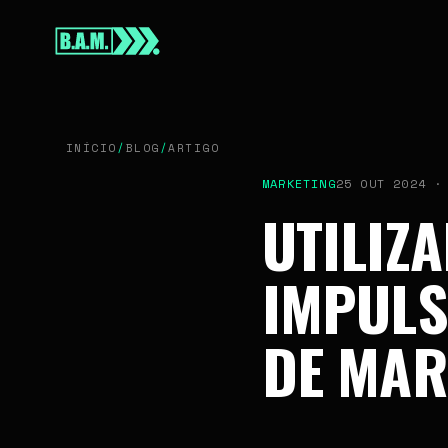
INÍCIO
SOBRE
INÍCIO
/
BLOG
/
ARTIGO
SERVIÇOS
MARKETING
25 OUT 2024 ·
UTILIZ
IMPULS
BLOG
DE MAR
CONTATO