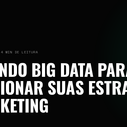
PERFORMANCE DIGITAL · DESDE 2022
CONTATO COMERCIAL
 4 MIN DE LEITURA
contato@bamassessoria.com
ANDO BIG DATA PAR
11 9 7625-9165
São Paulo / BR
IONAR SUAS ESTR
SIGA A BAM
KETING
INSTAGRAM
LINKEDIN
FACEBOOK