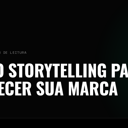
PERFORMANCE DIGITAL · DESDE 2022
CONTATO COMERCIAL
N DE LEITURA
contato@bamassessoria.com
 STORYTELLING P
11 9 7625-9165
São Paulo / BR
ECER SUA MARCA
SIGA A BAM
INSTAGRAM
LINKEDIN
FACEBOOK