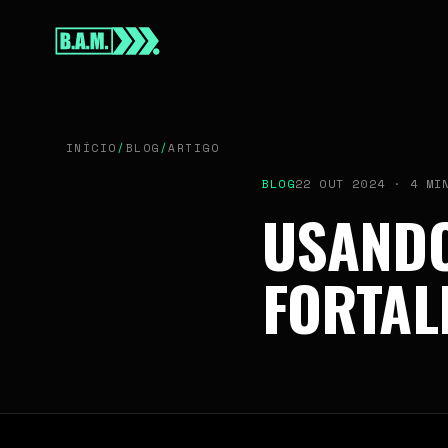
INÍCIO
SOBRE
INÍCIO
/
BLOG
/
ARTIGO
SERVIÇOS
BLOG
22 OUT 2024 · 4 MI
USANDO
FORTAL
BLOG
CONTATO