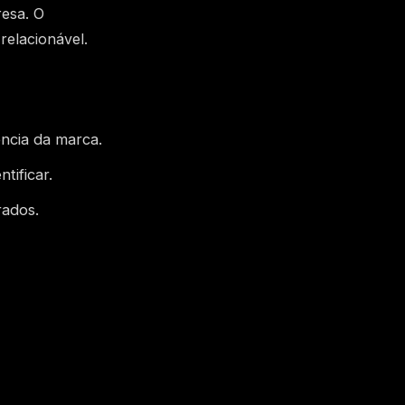
resa. O
relacionável.
ência da marca.
tificar.
rados.