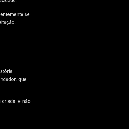
icidade.
uentemente se
itação.
stória
undador, que
 criada, e não