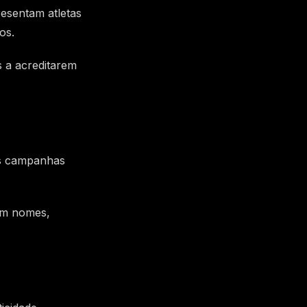
esentam atletas
os.
 a acreditarem
as campanhas
om nomes,