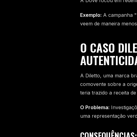
A Dove focou em redefin
Exemplo:
A campanha "R
veem de maneira menos 
O CASO DIL
AUTENTICID
A Diletto, uma marca bra
comovente sobre a orige
teria trazido a receita 
O Problema:
Investigaçõ
uma representação verd
CONSEQUÊNCIAS: