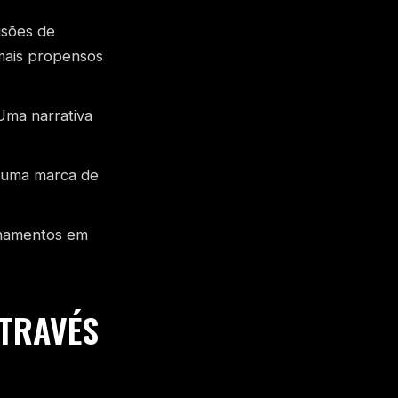
isões de
mais propensos
 Uma narrativa
r uma marca de
ilhamentos em
ATRAVÉS