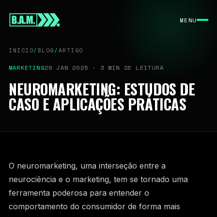
INÍCIO
MENU
SOBRE
SERVIÇOS
INÍCIO
/
BLOG
/
ARTIGO
BLOG
MARKETING
28 JAN 2025 · 3 MIN DE LEITURA
CONTATO
NEUROMARKETING: ESTUDOS DE
CASO E APLICAÇÕES PRÁTICAS
PERFORMANCE DIGITAL · DESDE 2022
CONTATO COMERCIAL
O neuromarketing, uma interseção entre a
contato@bamassessoria.com
neurociência e o marketing, tem se tornado uma
ferramenta poderosa para entender o
11 9 7625-9165
comportamento do consumidor de forma mais
São Paulo / BR