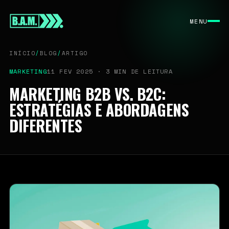
INÍCIO
MENU
SOBRE
SERVIÇOS
INÍCIO
/
BLOG
/
ARTIGO
BLOG
MARKETING
11 FEV 2025 · 3 MIN DE LEITURA
CONTATO
MARKETING B2B VS. B2C:
ESTRATÉGIAS E ABORDAGENS
DIFERENTES
PERFORMANCE DIGITAL · DESDE 2022
CONTATO COMERCIAL
contato@bamassessoria.com
11 9 7625-9165
São Paulo / BR