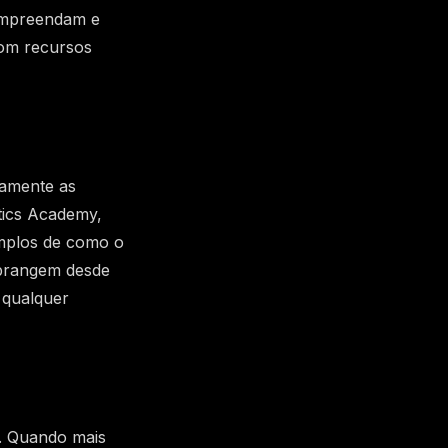
ompreendam e
com recursos
ivamente as
tics Academy,
emplos de como o
abrangem desde
e qualquer
. Quando mais