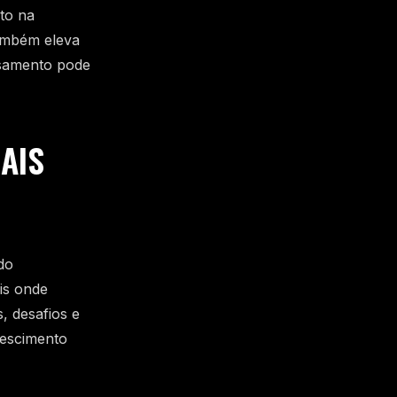
to na
também eleva
nsamento pode
AIS
do
is onde
, desafios e
rescimento