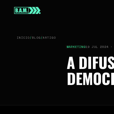
INÍCIO
SOBRE
INÍCIO
/
BLOG
/
ARTIGO
SERVIÇOS
MARKETING
19 JUL 2024 ·
A DIFU
DEMOCR
BLOG
CONTATO