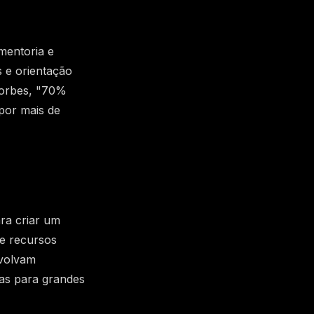
mentoria e
 e orientação
Forbes, "70%
or mais de
ra criar um
e recursos
nvolvam
das para grandes