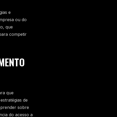
gias e
empresa ou do
to, que
para competir
IMENTO
ara que
estratégias de
aprender sobre
ncia do acesso a