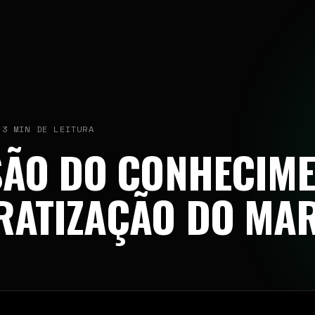
PERFORMANCE DIGITAL · DESDE 2022
CONTATO COMERCIAL
 3 MIN DE LEITURA
contato@bamassessoria.com
SÃO DO CONHECIME
11 9 7625-9165
São Paulo / BR
ATIZAÇÃO DO MAR
SIGA A BAM
INSTAGRAM
LINKEDIN
FACEBOOK