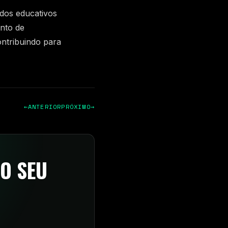
dos educativos
ento de
ntribuindo para
←
ANTERIOR
PRÓXIMO
→
O SEU
a