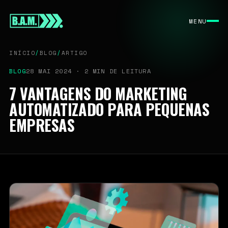
INÍCIO
MENU
SOBRE
SERVIÇOS
INÍCIO
/
BLOG
/
ARTIGO
BLOG
BLOG
28 MAI 2024 · 2 MIN DE LEITURA
CONTATO
7 VANTAGENS DO MARKETING
AUTOMATIZADO PARA PEQUENAS
EMPRESAS
PERFORMANCE DIGITAL · DESDE 2022
CONTATO COMERCIAL
contato@bamassessoria.com
11 9 7625-9165
São Paulo / BR