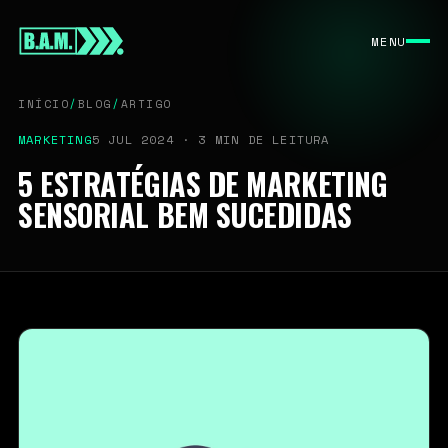
INÍCIO
MENU
SOBRE
SERVIÇOS
INÍCIO
/
BLOG
/
ARTIGO
BLOG
MARKETING
5 JUL 2024 · 3 MIN DE LEITURA
CONTATO
5 ESTRATÉGIAS DE MARKETING
SENSORIAL BEM SUCEDIDAS
PERFORMANCE DIGITAL · DESDE 2022
CONTATO COMERCIAL
contato@bamassessoria.com
11 9 7625-9165
São Paulo / BR